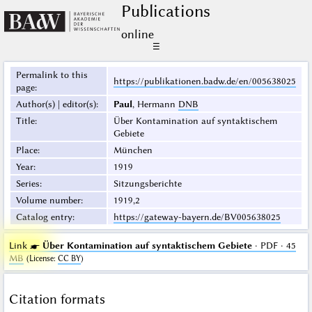
Publications
online
☰
Permalink to this
https://publikationen.badw.de/en/005638025
page
:
Author(s) | editor(s)
:
Paul
, Hermann
DNB
Title
:
Über Kontamination auf syntaktischem
Gebiete
Place
:
München
Year
:
1919
Series
:
Sitzungsberichte
Volume number
:
1919,2
Catalog entry
:
https://gateway-bayern.de/BV005638025
Link ☛
Über Kontamination auf syntaktischem Gebiete
· PDF · 45
MB
(
License
:
CC BY
)
Citation formats