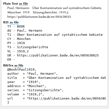
Plain Text
as file
Paul, Hermann: Über Kontamination auf syntaktischem Gebiete.
München 1919. Sitzungsberichte: 1919,2.
https://publikationen.badw.de/en/005638025
RIS
as file
TY - BOOK

AU - Paul, Hermann

T1 - Über Kontamination auf syntaktischem Gebiete

CY - München

PY - 1919

T3 - Sitzungsberichte

VL - 1919,2

UR - https://publikationen.badw.de/en/005638025

BibTex
as file
@Book{Paul1919,

author  = "Paul, Hermann",

title   = "Über Kontamination auf syntaktischem Gebie
year    = "1919",

address = "München",

series  = "Sitzungsberichte",

volume  = "1919,2",

url     = "https://publikationen.badw.de/en/005638025